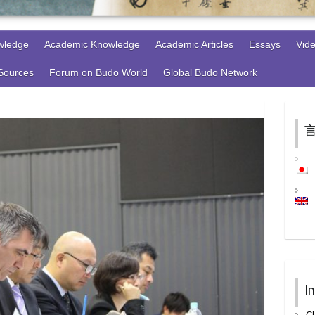
wledge
Academic Knowledge
Academic Articles
Essays
Vid
 Sources
Forum on Budo World
Global Budo Network
言
I