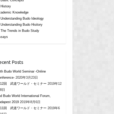
Basic Concepts
History
cademic Knowledge
Understanding Budo Ideology
Understanding Budo Hisitory
The Trends in Budo Study
ssays
ecent Posts
th Budo World Seminar -Online
nference-
2020年3月23日
12回 武道ワールド・セミナー
2019年12
8日
d Budo World International Forum,
udapest 2019
2019年8月6日
11回 武道ワールド・セミナー
2019年6