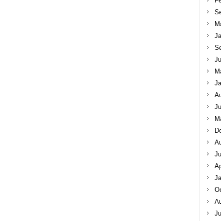
Fe
S
M
Ja
S
Ju
M
Ja
A
Ju
M
D
A
J
Ap
Ja
Oc
A
Ju