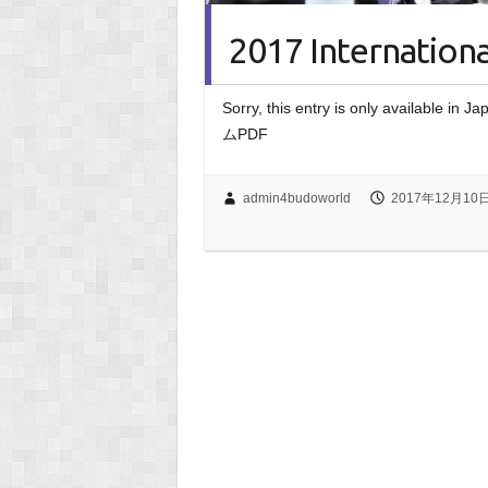
2017 Internation
Sorry, this entry is only ava
ムPDF
admin4budoworld
2017年12月10