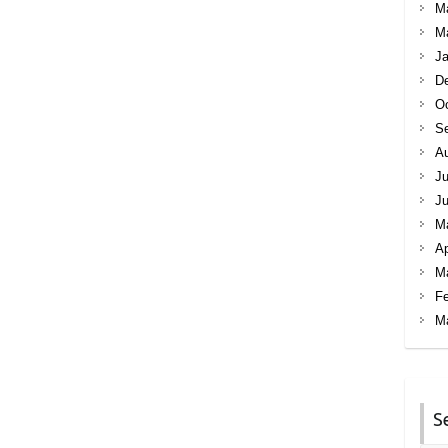
M
M
Ja
D
Oc
S
A
Ju
J
M
Ap
M
Fe
M
S