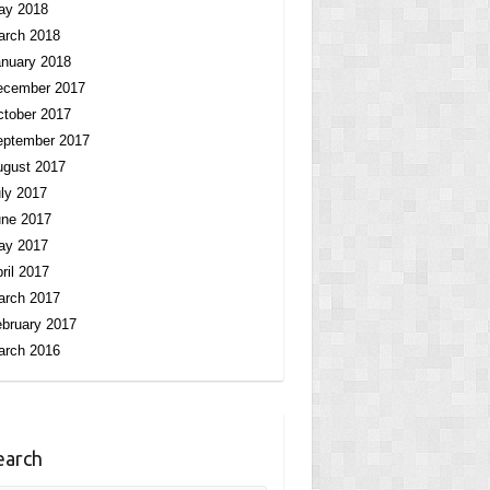
ay 2018
arch 2018
nuary 2018
ecember 2017
tober 2017
eptember 2017
ugust 2017
ly 2017
une 2017
ay 2017
ril 2017
arch 2017
bruary 2017
arch 2016
earch