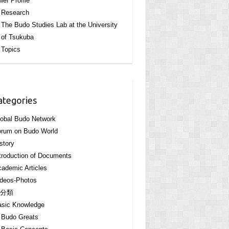
ief Profile
Research
The Budo Studies Lab at the University
of Tsukuba
Topics
ategories
obal Budo Network
orum on Budo World
story
troduction of Documents
ademic Articles
deos-Photos
分類
asic Knowledge
Budo Greats