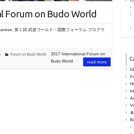
Ch
al Forum on Budo World
ilable in Japanese. 第１回 武道ワールド・国際フォーラム プログラ
2017 International Forum on
日
Forum on Budo World
C
Budo World
read more
Gl
F
Hi
In
Ac
Vi
未
B