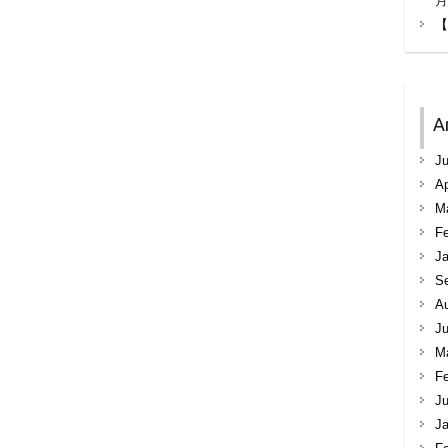
月
【
A
Ju
Ap
M
Fe
Ja
S
A
Ju
M
Fe
Ju
Ja